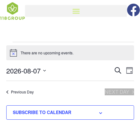
There are no upcoming events.
Notice
Select
2026-08-07
Even
Ev
SEARCH
DAY
date.
Vi
Sea
NEXT DAY
Previous Day
Na
and
SUBSCRIBE TO CALENDAR
Vie