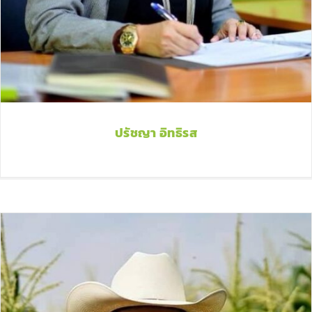
ปรัชญา อิทธิรส