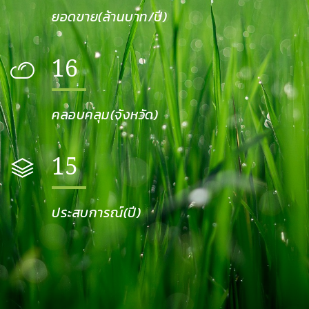
ยอดขาย(ล้านบาท/ปี)
16
คลอบคลุม(จังหวัด)
15
ประสบการณ์(ปี)