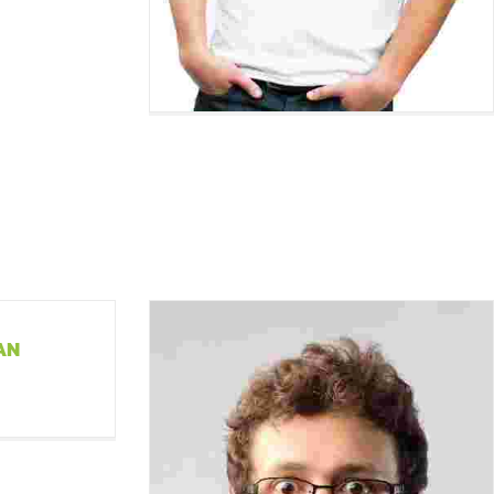
DANIEL CRAIG
SEO Analyst
AN