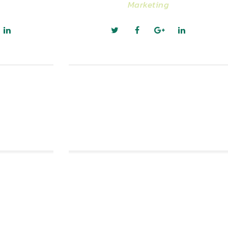
Marketing
vis
James Wan
Marketing