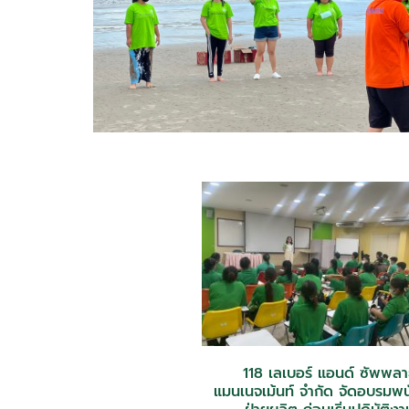
118 เลเบอร์ แอนด์ ซัพพล
แมนเนจเม้นท์ จำกัด จัดอบรมพ