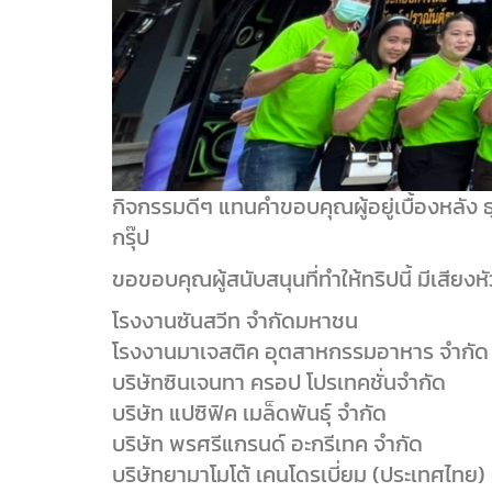
กิจกรรมดีๆ แทนคำขอบคุณผู้อยู่เบื้องหลัง
กรุ๊ป
ขอขอบคุณผู้สนับสนุนที่ทำให้ทริปนี้ มีเสียงห
โรงงานซันสวีท จำกัดมหาชน
โรงงานมาเจสติค อุตสาหกรรมอาหาร จำกัด
บริษัทซินเจนทา ครอป โปรเทคชั่นจำกัด
บริษัท แปซิฟิค เมล็ดพันธุ์ จำกัด
บริษัท พรศรีแกรนด์ อะกรีเทค จำกัด
บริษัทยามาโมโต้ เคนโดรเบี่ยม (ประเทศไทย)