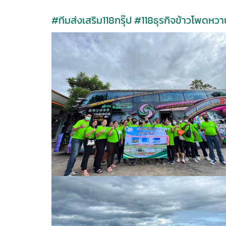
#ทีมส่งเสริม118กรุ๊ป
#118ธุรกิจข้าวโพดหวา